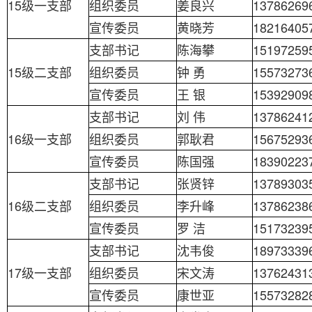
15级一支部
组织委员
姜良兴
13786269
宣传委员
黄晓芳
18216405
支部书记
陈海攀
15197259
15级二支部
组织委员
钟 勇
15573273
宣传委员
王 银
15392909
支部书记
刘 伟
13786241
16级一支部
组织委员
郭耿君
15675293
宣传委员
陈国强
18390223
支部书记
张贤锌
13789303
16级二支部
组织委员
李升峰
13786238
宣传委员
罗 洁
15173239
支部书记
沈韦俊
18973339
17级一支部
组织委员
宋文涛
13762431
宣传委员
康世亚
15573282