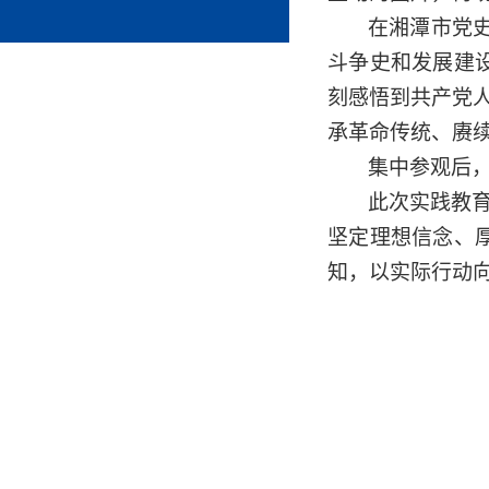
在湘潭
市
党
斗争史和发展建
刻感悟到共产党
承革命传统、
赓
集中参观后
此次
实践
教
坚定理想信念、
知，以实际行动