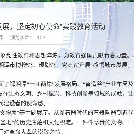
发展，坚定初心使命”实践教育活动
辉
浏览次数：
102
对象党性教育和思想淬炼
，
为教育强国贡献青春力量
。
湘潭市博物馆、规划馆
、
党史馆开展
“
感悟城市发展
，
面了解湘潭
“一江两岸”发展格局、“智造谷”产业布局
潭在生态文明、乡村振兴、科技创新等领域的成就，让
代建设者的使命感。
命文物展”等主题展厅。从新石器时代的石器陶器到近
圣地”的历史底蕴和文化积淀。一件件珍贵的文物、一
们对革命先辈的崇敬之情。