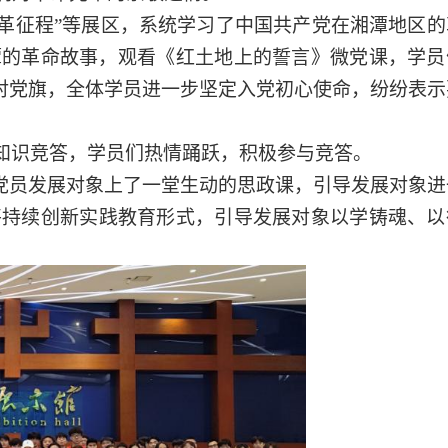
”“改革征程”等展区，系统学习了中国共产党在湘潭地区
潭的革命故事，观看《红土地上的誓言》
微党课
，学员
对党旗，全体学员
进一步坚定入党初心使命，纷纷表示
知识竞答，学员们热情踊跃，积极参与竞答。
为党员发展对象上了一堂生动的思政课
，
引导发展对象
进
将持续创新
实践
教育形式，引导发展对象以学铸魂、以