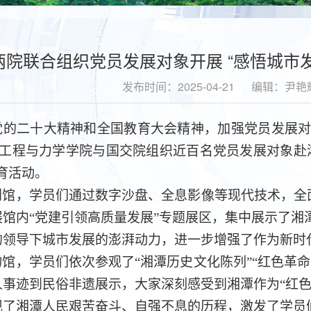
两院联合组织党员发展对象开展 “感悟城市
发布时间：2025-04-21
编辑：尹艳
党的二十大精神
和全国教育大会精神
，加强党员发展
械工程与力学学院与国交院组织近百名党员发展对象
赴
育活动
。
划馆，学员们通过数字沙盘、全息影像等现代技术，全
展馆内“党建引领高质量发展”专题展区，集中展示了湘
的领导下城市发展的澎湃动力，进一步增强了作为新时
物馆，学员们依次参观了
“湘潭历史文化陈列”“红色革
人事迹到民俗非遗展示，大家深刻感受到湘潭作为“红色
现了湘潭人民艰苦奋斗、自强不息的历程，激发了学员