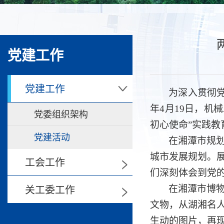
党建工作
党建工作
>
为深入贯彻
年4月19日，机
党委组织架构
初心使命
”
实践
教
党建活动
在湘潭市规
>
城市发展规划。
工会工作
们深刻体会到党
>
关工委工作
在湘潭市博
文物，从湖湘名
生动的图片，再