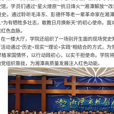
史馆，学员们通过
“星火燎原”“抗日烽火”“湘潭解放
设史。通过聆听毛泽东、彭德怀等老一辈革命家在湘
人
“为有牺牲多壮志，敢教日月换新天”的初心使命。面
续红色血脉
。
，在一楼大厅，学院还组织了一场别开生面的现场党史
育活动通过
“历史+现实”“理论+实践”相结合的方式，
厚植家国情怀
，
以行动践初心，以实干担使命。
学院
向党组织靠拢，为湘潭高质量发展注入红色动能。