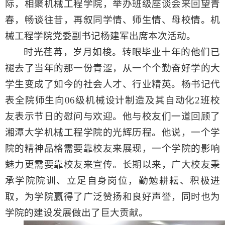
际，相聚机械工程学院，举办班级座谈会来回望青
春，畅谈往昔，再叙同学情、师生情、母校情。机
械工程学院党委副书记杨建军出席本次活动。
时光荏苒，岁月如梭。转眼毕业十年的他们已
褪去了当年的那一份青涩，从一个个勤奋好学的大
学生变成了如今的社会人才、行业精英。杨书记代
表全院师生向
06
级机械设计制造及其自动化
2
班校
友表示节日的慰问与欢迎。他与校友们一道回顾了
湘潭大学机械工程学院的光辉历程。他说，一个学
院的精神品格需要靠校友来展现，一个学院的影响
魅力更需要靠校友来宣传。长期以来，广大校友秉
承学院院训、立足自身岗位，勤勉耕耘、积极进
取，为学院赢得了广泛赞扬和良好声誉，同时也为
学院的建设发展做出了巨大贡献。