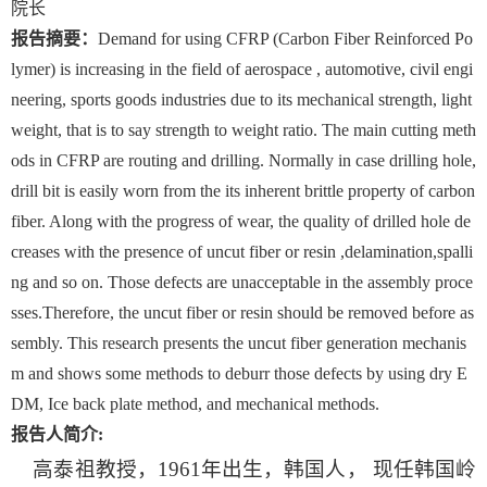
院长
报告摘要：
Demand for using CFRP (Carbon Fiber Reinforced Po
lymer) is increasing in the field of aerospace , automotive, civil engi
neering, sports goods industries due to its mechanical strength, light
weight, that is to say strength to weight ratio. The main cutting meth
ods in CFRP are routing and drilling. Normally in case drilling hole,
drill bit is easily worn from the its inherent brittle property of carbon
fiber. Along with the progress of wear, the quality of drilled hole de
creases with the presence of uncut fiber or resin ,delamination,spalli
ng and so on. Those defects are unacceptable in the assembly proce
sses.Therefore, the uncut fiber or resin should be removed before as
sembly. This research presents the uncut fiber generation mechanis
m and shows some methods to deburr those defects by using dry E
DM, Ice back plate method, and mechanical methods.
报告人简介:
高泰祖教授，
1961
年出生，韩国人， 现任韩国岭