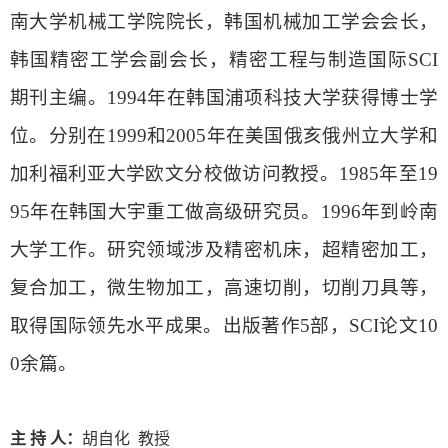
南大学机械工学院院长，韩国机械加工学会会长，
韩国精密工学会副会长，精密工程与制造国际
SCI
期刊主编。
1994
年在韩国浦项科技大学获得博士学
位。分别在
1999
和
2005
年在美国俄亥俄州立大学和
加利福利亚大学欧文分校做访问教授。
1985
年至
19
95
年在韩国大宇重工做高级研究员。
1996
年到岭南
大学工作。研究领域涉及精密机床，超精密加工，
复合加工，微生物加工，高速切削，切削刀具等，
取得国际领先水平成果。出版著作
5
部，
SCI
论文
10
0
余篇。
主
持
人：
胡自化
教授