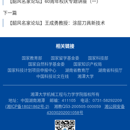
【韶风名家论坛】60周年校庆专题讲座（一）
下一篇
【韶风名家论坛】王成勇教授：涂层刀具新技术
相关链接
国家教育部
国家留学基金委
国家科技部
国家自然科学基金委
国家知识产权局
国家科技计划项目申报中心
湖南省教育厅
湖南省科技厅
中国科技论文在线
湘潭大学
湘潭大学机械工程与力学学院版权所有
地址：中国湖南湘潭 邮编：411105 电话：0731-58292209
(湘ICP备18021862号-2)
湘教QS3-200505-000059
湘公网安备
43030202001058号