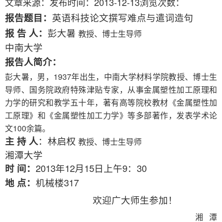
文章来源：
发布时间：2013-12-13
浏览次数：
报告题目：
英语科技论文撰写难点与遣词造句
报
告
人：
彭大暑
教授、博士生导师
中南大学
报告人简介：
彭大暑，男，
1937
年出生，中南大学材料学院教授、博士生
导师、国务院政府特殊津贴专家，从事金属塑性加工原理和
力学的研究和教学五十年，著有高等院校教材《金属塑性加
工原理》和《金属塑性加工力学》等多部著作，发表学术论
文
100
余篇。
主
持
人
：
林启权
教授、博士生导师
湘潭大学
时
间：
2013
年
12
月
15
日上午
9
：
30
地
点：
机械楼
317
欢迎广大师生参加！
湘潭