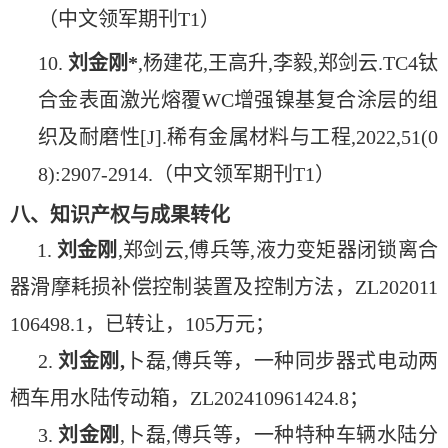
（中文领军期刊T1）
10.
刘金刚*
,杨建花,王高升,李毅,郑
剑云.TC4钛
合金表面激光熔覆WC增强镍基复合涂层的组
织及耐磨性[J].稀有金属材料与工程,2022,51(0
8):2907-2914.（中文领军期刊T1）
八、知识产权与成果转化
1.
刘金刚
,郑剑云,傅兵等,液力变矩器闭锁离合
器滑摩耗损补偿控制装置及控制方法，ZL202011
106498.1，已转让，105万元；
2.
刘金刚
,
卜磊,傅兵等，一种同步器式电动两
栖车用水陆传动箱，ZL202410961424.8；
3.
刘金刚
,卜磊,傅兵等，一种特种车辆水陆分