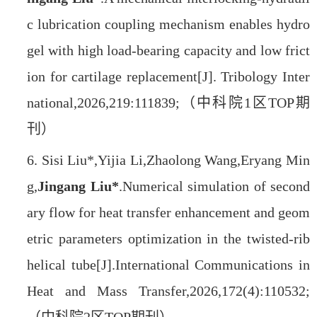
c lubrication coupling mechanism enables hydro
gel with high load-bearing capacity and low frict
ion for cartilage replacement[J]. Tribology Inter
national,2026,219:111839;
（中科院1区TOP期
刊）
6.
Sisi Liu*,Yijia Li,Zhaolong Wang,Eryang Min
g,
Jingang Liu*
.Numerical simulation of second
ary flow for heat transfer enhancement and geom
etric parameters optimization in the twisted-rib
helical tube[J].International Communications in
Heat and Mass Transfer,2026,172(4):110532;
（中科院2区TOP期刊）