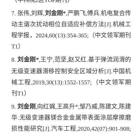
7. 张伟,刘辉,
刘金刚*
,严鹏飞,傅兵.机电复合传
动主谐次扰动相位自适应补偿方法[J].机械工
程学报，2024,60(13):354-365;（中文领军期刊
T1）
8.
刘金刚*
,王宁,范坚,赵又红.基于弹流润滑的
无级变速器滑移控制安全区域分析[J].中国机
械工程,2019,30(13):1552-1557;（中文领军期
刊T1）
9.
刘金刚
,向红娓,王高升*,邹乃威,陈建文,陈建
华.无级变速器镁合金金属带表面涂层摩擦磨
损性能研究[J].汽车工程,2020,42(07):901-908;