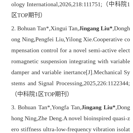
ology International,2026,218:111751;
（中科院1
区TOP期刊）
2.
Bohuan Tan*,Xingui Tan,
Jingang Liu*
,Dongh
ong Ning,Pengfei Liu,Yilong Xie.Cooperative co
mpensation control for a novel semi-active elect
romagnetic suspension integrating with variable
damper and variable inertance[J].Mechanical Sy
stems and Signal Processing,2025,226:1122344;
（中科院1区TOP期刊）
3.
Bohuan Tan*,Yongfa Tan,
Jingang Liu*
,Dong
hong Ning,Zhe Deng.A novel bioinspired quasi-z
ero stiffness ultra-low-frequency vibration isolat