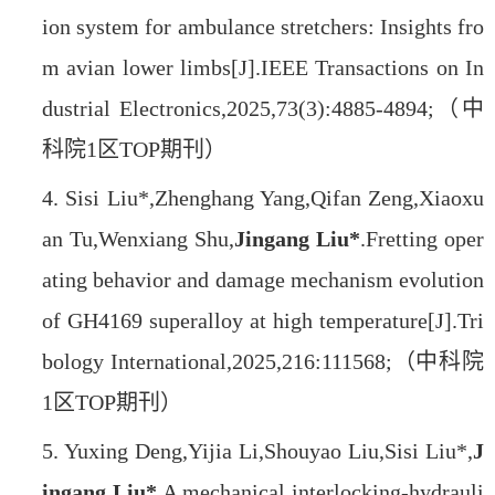
ion system for ambulance stretchers: Insights fro
m avian lower limbs[J].IEEE Transactions on In
dustrial Electronics,2025,73(3):4885-4894;
（中
科院1区TOP期刊）
4.
Sisi Liu*,Zhenghang Yang,Qifan Zeng,Xiaoxu
an Tu,Wenxiang Shu,
Jingang Liu*
.Fretting oper
ating behavior and damage mechanism evolution
of GH4169 superalloy at high temperature[J].Tri
bology International,2025,216:111568;
（中科院
1区TOP期刊）
5.
Yuxing Deng,Yijia Li,Shouyao Liu,Sisi Liu*,
J
ingang Liu*
.A mechanical interlocking-hydrauli