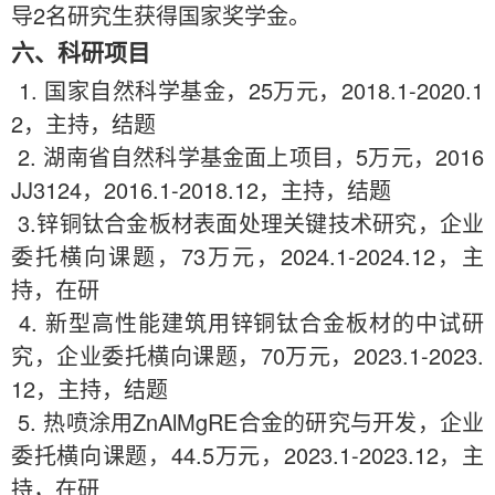
导2名研究生获得国家奖学金。
六、
科研项目
1. 国家自然科学基金，
25
万元，
2018.1
-202
0
.
1
2
，主持，结题
2. 湖南省自然科学基金面上项目，5万元，2016
JJ3124，20
16
.1-20
18
.12，主持，结题
3.锌铜钛合金板材表面处理关键技术研究，
企业
委托横向课题，
73
万元，202
4
.1-202
4
.1
2
，主
持，在研
4
. 新型高性能建筑用锌铜钛合金板材的中试研
究，企业委托横向课题，
70
万元，202
3
.1-202
3
.
1
2
，主持，结题
5
. 热喷涂用ZnAlMgRE合金的研究与开发，企业
委托横向课题，
44.5
万元，2023.
1
-202
3
.12，主
持，在研