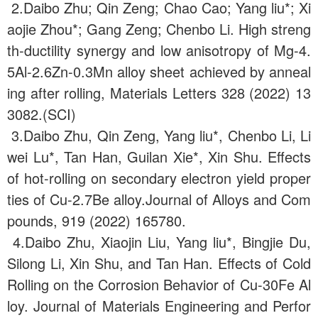
2.Daibo Zhu; Qin Zeng; Chao Cao; Yang liu*; Xi
aojie Zhou*; Gang Zeng; Chenbo Li. High streng
th-ductility synergy and low anisotropy of Mg-4.
5Al-2.6Zn-0.3Mn alloy sheet achieved by anneal
ing after rolling, Materials Letters 328 (2022) 13
3082.(SCI)
3.Daibo Zhu, Qin Zeng, Yang liu*, Chenbo Li, Li
wei Lu*, Tan Han, Guilan Xie*, Xin Shu. Effects
of hot-rolling on secondary electron yield proper
ties of Cu-2.7Be alloy.Journal of Alloys and Com
pounds, 919 (2022) 165780.
4.Daibo Zhu, Xiaojin Liu, Yang liu*, Bingjie Du,
Silong Li, Xin Shu, and Tan Han. Effects of Cold
Rolling on the Corrosion Behavior of Cu-30Fe Al
loy. Journal of Materials Engineering and Perfor