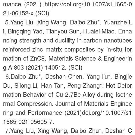
mance (2021) https://doi.org/10.1007/s11665-0
21-06152-x.(SCI)
5.Yang Liu, Xing Wang, Daibo Zhu*, Yuanzhe L
i, Bingqing Yao, Tianyou Sun, Hualei Miao. Enha
ncing strength and ductility in carbon nanotubes
reinforced zinc matrix composites by in-situ for
mation of ZnC8. Materials Science & Engineerin
g A 803 (2021) 140512. (SCI)
6.Daibo Zhu*, Deshan Chen, Yang liu*, Bingjie
Du, Silong Li, Han Tan, Peng Zhang*. Hot Defor
mation Behavior of Cu-2.7Be Alloy during Isothe
rmal Compression. Journal of Materials Enginee
ring and Performance (2021)doi.org/10.1007/s1
1665-021-05605-7.
7.Yang Liu, Xing Wang, Daibo Zhu*, Deshan C