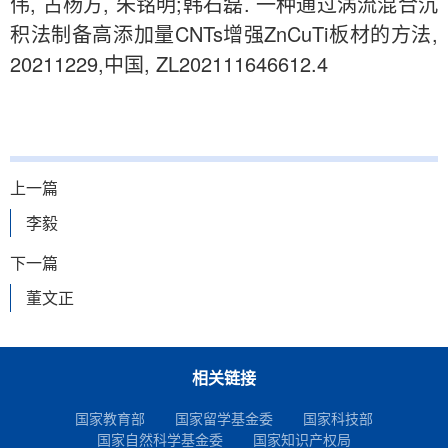
伟, 占杨方, 朱铭明;韩石磊. 一种通过涡流混合沉
积法制备高添加量CNTs增强ZnCuTi板材的方法,
20211229,中国, ZL202111646612.4
上一篇
李毅
下一篇
董文正
相关链接
国家教育部
国家留学基金委
国家科技部
国家自然科学基金委
国家知识产权局