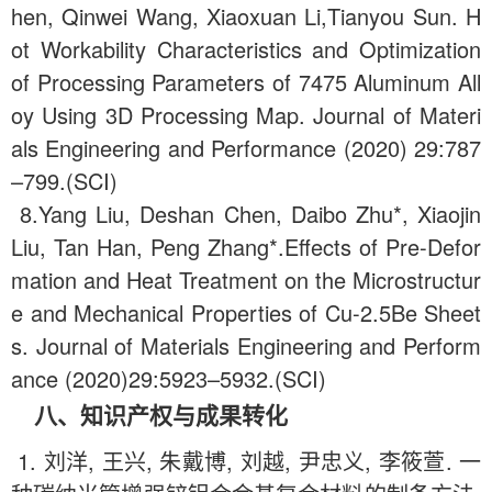
hen, Qinwei Wang, Xiaoxuan Li,Tianyou Sun. H
ot Workability Characteristics and Optimization
of Processing Parameters of 7475 Aluminum All
oy Using 3D Processing Map. Journal of Materi
als Engineering and Performance (2020) 29:787
–799.(SCI)
8.Yang Liu, Deshan Chen, Daibo Zhu*, Xiaojin
Liu, Tan Han, Peng Zhang*.Effects of Pre-Defor
mation and Heat Treatment on the Microstructur
e and Mechanical Properties of Cu-2.5Be Sheet
s. Journal of Materials Engineering and Perform
ance (2020)29:5923–5932.(SCI)
八、知识产权与成果转化
1. 刘洋, 王兴, 朱戴博, 刘越, 尹忠义, 李筱萱. 一