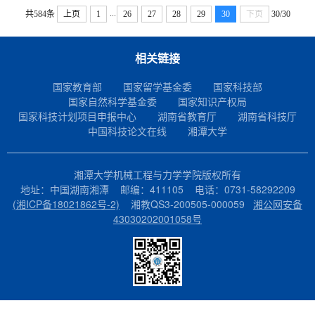
...
共584条
上页
1
26
27
28
29
30
下页
30/30
相关链接
国家教育部
国家留学基金委
国家科技部
国家自然科学基金委
国家知识产权局
国家科技计划项目申报中心
湖南省教育厅
湖南省科技厅
中国科技论文在线
湘潭大学
湘潭大学机械工程与力学学院版权所有
地址：中国湖南湘潭 邮编：411105 电话：0731-58292209
(湘ICP备18021862号-2)
湘教QS3-200505-000059
湘公网安备
43030202001058号