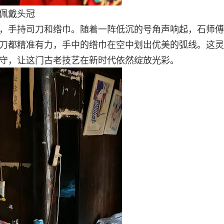
佩戴头冠
，手持司刀和绺巾。随着一阵低沉的号角声响起，石师傅
刀都精准有力，手中的绺巾在空中划出优美的弧线。这灵
守，让这门古老技艺在新时代依然绽放光彩。