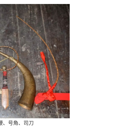
鞭、号角、司刀