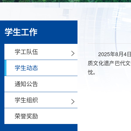
学生工作
>
学工队伍
2025年8
质文化遗产巴代文
学生动态
忱。
通知公告
>
学生组织
荣誉奖励