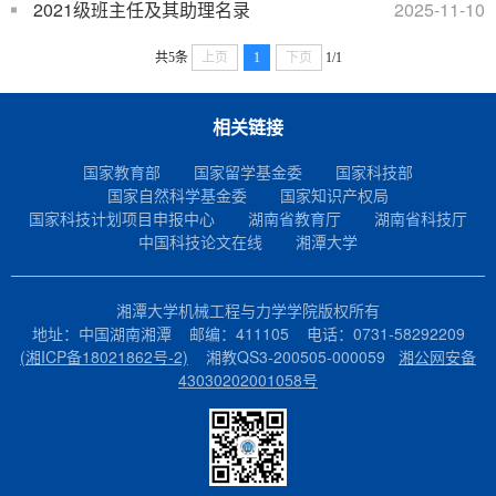
2021级班主任及其助理名录
2025-11-10
共5条
上页
1
下页
1/1
相关链接
国家教育部
国家留学基金委
国家科技部
国家自然科学基金委
国家知识产权局
国家科技计划项目申报中心
湖南省教育厅
湖南省科技厅
中国科技论文在线
湘潭大学
湘潭大学机械工程与力学学院版权所有
地址：中国湖南湘潭 邮编：411105 电话：0731-58292209
(湘ICP备18021862号-2)
湘教QS3-200505-000059
湘公网安备
43030202001058号